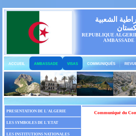
راطية الشعبية
كستان
REPUBLIQUE ALGERI
AMBASSADE 
ACCUEIL
AMBASSADE
VISAS
COMMUNIQUÉS
REVUE
PRESENTATION DE L'ALGERIE
Communiqué du Conse
LES SYMBOLES DE L'ETAT
LES INSTITUTIONS NATIONALES