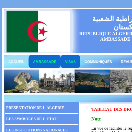
راطية الشعبية
كستان
REPUBLIQUE ALGERI
AMBASSADE 
ACCUEIL
AMBASSADE
VISAS
COMMUNIQUÉS
REVUE
PRESENTATION DE L'ALGERIE
TABLEAU DES DR
Note
LES SYMBOLES DE L'ETAT
En vue de faciliter le r
LES INSTITUTIONS NATIONALES