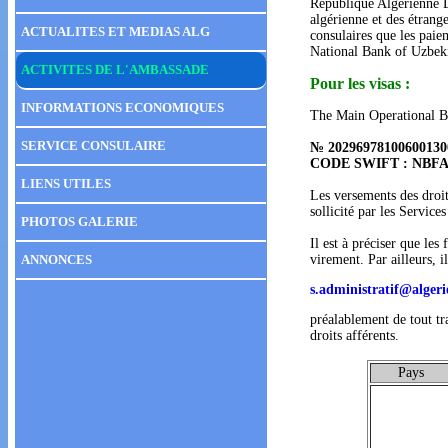
République Algérienne D
algérienne et des étrang
ACTUALITES ET MEDIAS ALG
consulaires que les paie
National Bank of Uzbeki
ACTIVITES DE L'AMBASSADE
Pour les visas :
INFORMATIONS ECONOMIQUES
The Main Operational B
SERVICE CONSULAIRE
№ 20296978100600130
CODE SWIFT : NBFA
LIENS UTILES
Les versements des droit
sollicité par les Servic
PHOTOS GALERIE
Il est à préciser que les
ANNONCES
virement. Par ailleurs,
s.administratif@algeri
préalablement de tout tra
droits afférents.
Pays