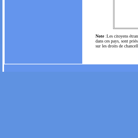
Note
:Les citoyens étran
dans ces pays, sont pri
sur les droits de chancel